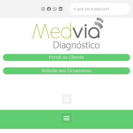
Portal do Cliente
Solicite seu Orçamento
Central de atendimento: (51) 3028-1894