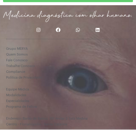
Grupo MERYA
Quem Somos
Fale Conosco
Trabalhe Conosco
Compliance
Política de Privacidade
Equipe Médica
Modalidades
Especialidades
Programa de Fellow
Endereço: Barão de Batovi, 551 Andar 3 Sala Medvia
Centro - Florianópolis - Santa Catarina