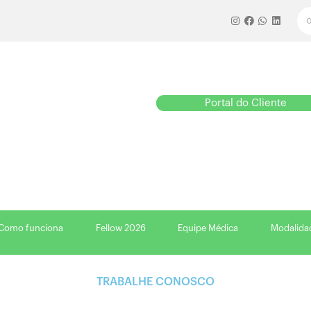
Portal do Cliente
Como funciona
Fellow 2026
Equipe Médica
Modalida
Como funciona
Fellow 2026
Equipe Médica
Modalida
TRABALHE CONOSCO